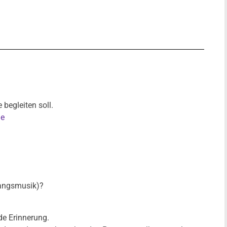
 begleiten soll.
de
sgangsmusik)?
de Erinnerung.