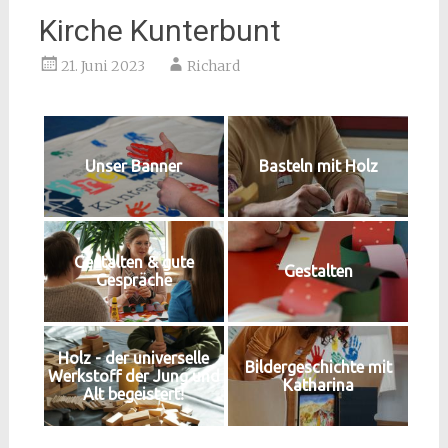
Kirche Kunterbunt
21. Juni 2023
Richard
Unser Banner
Basteln mit Holz
Gestalten & gute
Gestalten
Gespräche
Holz - der universelle
Bildergeschichte mit
Werkstoff der Jung und
Katharina
Alt begeistert!